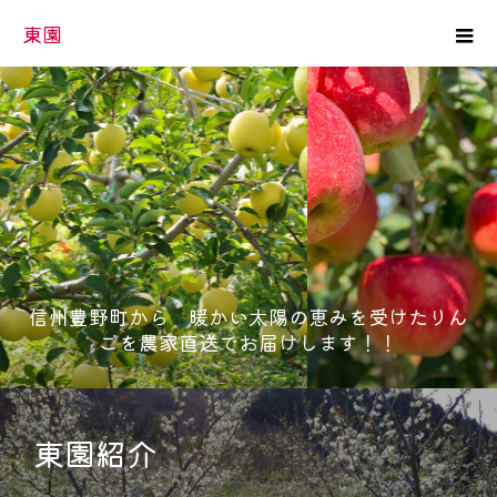
東園
信州豊野町から 暖かい太陽の恵みを受けたりん
ごを農家直送でお届けします！！
東園紹介