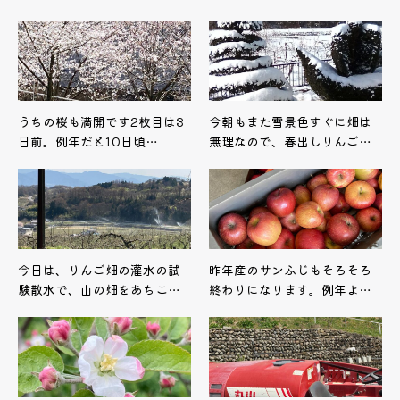
うちの桜も満開です2枚目は3
今朝もまた雪景色すぐに畑は
日前。例年だと10日頃…
無理なので、春出しりんご…
今日は、りんご畑の灌水の試
昨年産のサンふじもそろそろ
験散水で、山の畑をあちこ…
終わりになります。例年よ…