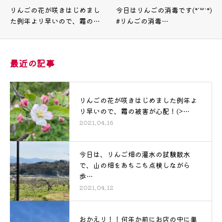
りんごの花が咲きはじめまし
今日はりんごの消毒です(*´꒳`*)
た例年より早いので、霜の…
#りんごの消毒…
最近の記事
りんごの花が咲きはじめました例年よ
り早いので、霜の被害が心配！(>…
2021.04.16
今日は、りんご畑の灌水の試験散水
で、山の畑をあちこち点検しながら
歩…
2021.04.12
おかえり！！何年か前にお店の中に巣