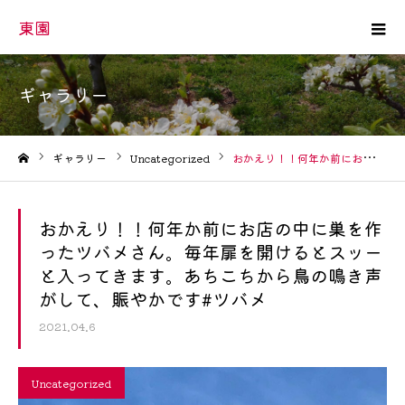
東園
ギャラリー
ギャラリー
Uncategorized
おかえり！！何年か前にお店の中に巣を作ったツバメさん。毎年扉を開けるとスッーと入ってきます。あちこちから鳥の鳴き声がして、賑やかです#ツバメ
ホーム
おかえり！！何年か前にお店の中に巣を作
ったツバメさん。毎年扉を開けるとスッー
と入ってきます。あちこちから鳥の鳴き声
がして、賑やかです#ツバメ
2021.04.6
Uncategorized