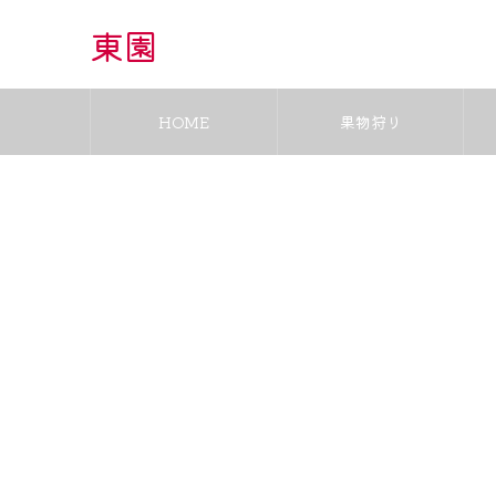
東園
HOME
果物狩り