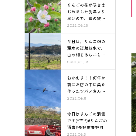
りんごの花が咲きは
じめました例年より
早いので、霜の被害
が心配！(>…
2021.04.16
今日は、りんご畑の
灌水の試験散水で、
山の畑をあちこち点
検しながら歩…
2021.04.12
おかえり！！何年か
前にお店の中に巣を
作ったツバメさん。
毎年扉を開け…
2021.04.6
今日はりんごの消毒
です(*´꒳`*)#りんごの
消毒#長野市豊野町
2021.04.3